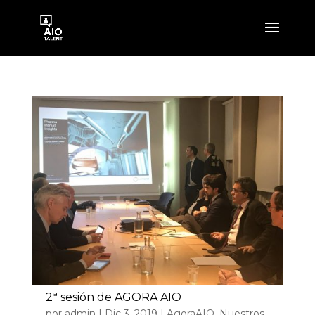
2ª sesión de AGORA AIO
por
admin
|
Dic 3, 2019
|
AgoraAIO
,
Nuestros