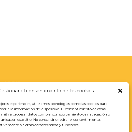
MADRID
Gestionar el consentimiento de las cookies
Carr. de Fuencarral, 22,
ejores experiencias, utilizamos tecnologías como las cookies para
der a la información del dispositivo. El consentimiento de estas
Alcobendas, 28108 Madrid
ermitirá procesar datos como el comportamiento de navegación o
s únicas en este sitio. No consentir o retirar el consentimiento,
+34 633 811 806
tivamente a ciertas características y funciones.