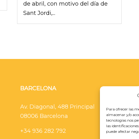
de abril, con motivo del día de
Sant Jordi,...
BARCELONA
Av. Diagonal, 488 Principal
Para ofrecer las m
almacenar y/o acce
08006 Barcelona
tecnologías nos p
las identificacione
+34 936 282 792
puede afectar nega