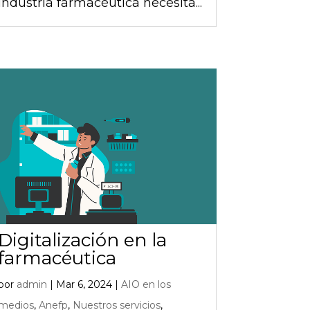
industria farmacéutica necesita...
Digitalización en la
farmacéutica
por
admin
|
Mar 6, 2024
|
AIO en los
medios
,
Anefp
,
Nuestros servicios
,