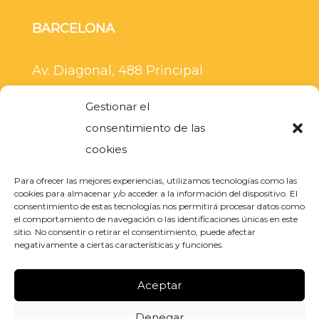
BARCELONA
Av. Diagonal, 488 Principal
08006 Barcelona
Gestionar el
+34 936 282 792
consentimiento de las
cookies
pruiz@aiotalent.com
Para ofrecer las mejores experiencias, utilizamos tecnologías como las
cookies para almacenar y/o acceder a la información del dispositivo. El
MADRID
consentimiento de estas tecnologías nos permitirá procesar datos como
el comportamiento de navegación o las identificaciones únicas en este
sitio. No consentir o retirar el consentimiento, puede afectar
Carr. de Fuencarral, 22,
Alcobendas,
negativamente a ciertas características y funciones.
28108 Madrid
Aceptar
+34 633 811 806
Denegar